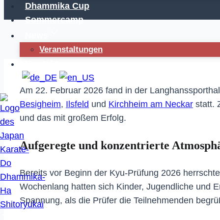
Dhammika Cup
Sommercamp
News
Veranstaltungen
Kontakt
Am 22. Februar 2026 fand in der Langhanssporthall
Besigheim
,
Ilsfeld
und
Kirchheim am Neckar
statt.
und das mit großem Erfolg.
Aufgeregte und konzentrierte Atmosph
Bereits vor Beginn der Kyu-Prüfung 2026 herrschte 
Wochenlang hatten sich Kinder, Jugendliche und E
Spannung, als die Prüfer die Teilnehmenden begrüßt
JKDS