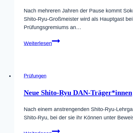
Nach mehreren Jahren der Pause kommt Soke 
Shito‑Ryu‑Großmeister wird als Hauptgast bei
Prüfungsgremiums an…
Soke
Weiterlesen
Yoshiaki
Sato
kehrt
nach
Prüfungen
Deutschland
zurück
Neue Shito-Ryu DAN-Träger*innen
Nach einem anstrengenden Shito-Ryu-Lehrgang
Shito-Ryu, bei der sie ihr Können unter Bewei
Neue