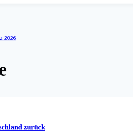
on
rz 2026
e
tschland zurück