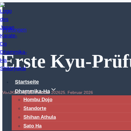
Zum
Inhalt
springen
Prüfungen
Erste Kyu-Prüfu
Startseite
Dhammika-Ha
Von
JKDS HQ
25. Februar 2026
25. Februar 2026
Hombu Dojo
Standorte
Shihan Athula
Sato Ha