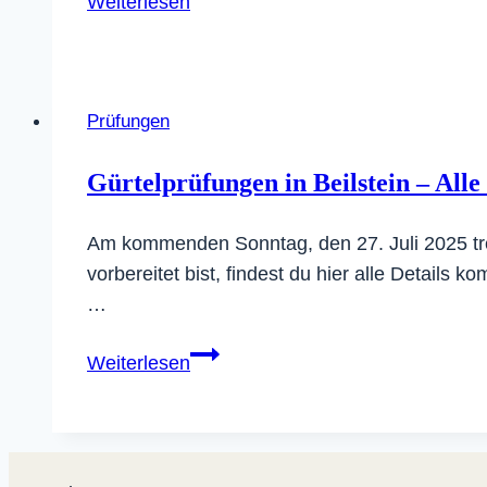
Weiterlesen
Shito-
Ryu
DAN-
Träger*innen
Prüfungen
Gürtelprüfungen in Beilstein – Alle
Am kommenden Sonntag, den 27. Juli 2025 tre
vorbereitet bist, findest du hier alle Details
…
Gürtelprüfungen
Weiterlesen
in
Beilstein
–
Alle