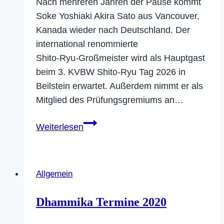
Nach mehreren Jahren der Pause kommt
Soke Yoshiaki Akira Sato aus Vancouver,
Kanada wieder nach Deutschland. Der
international renommierte
Shito‑Ryu‑Großmeister wird als Hauptgast
beim 3. KVBW Shito‑Ryu Tag 2026 in
Beilstein erwartet. Außerdem nimmt er als
Mitglied des Prüfungsgremiums an…
Soke
Weiterlesen
Yoshiaki
Sato
kehrt
Allgemein
nach
Deutschland
Dhammika Termine 2020
zurück