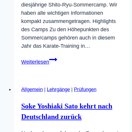
diesjährige Shito-Ryu-Sommercamp. Wir
haben alle wichtigen Informationen
kompakt zusammengetragen. Highlights
des Camps Zu den Höhepunkten des
Sommercamps gehören auch in diesem
Jahr das Karate-Training in…
Alle
Weiterlesen
Infos
zum
Shito-
Allgemein
|
Lehrgänge
|
Prüfungen
Ryu
Sommercamp
Soke Yoshiaki Sato kehrt nach
2025!
Deutschland zurück