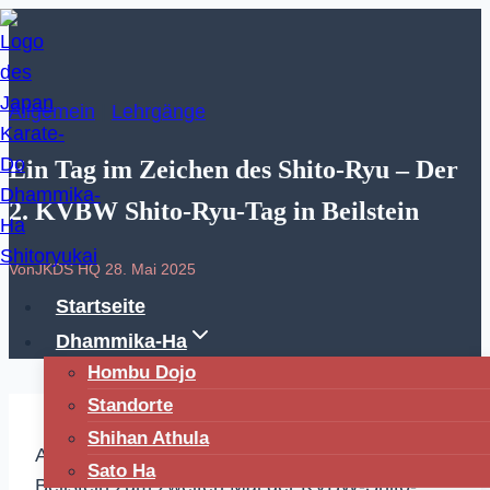
Zum
Inhalt
springen
Allgemein
|
Lehrgänge
Ein Tag im Zeichen des Shito-Ryu – Der
2. KVBW Shito-Ryu-Tag in Beilstein
Von
JKDS HQ
28. Mai 2025
Startseite
Dhammika-Ha
Hombu Dojo
Standorte
Shihan Athula
Am Samstag, dem 17. Mai 2025, fand in
Sato Ha
Beilstein zum zweiten Mal der KVBW-Shito-