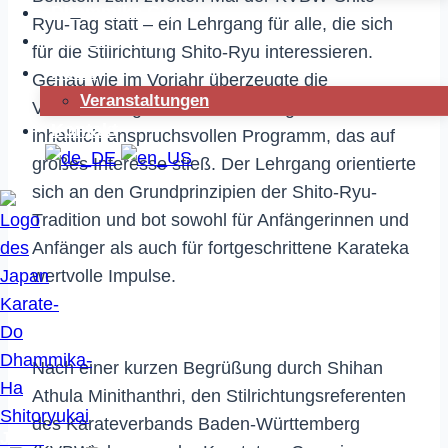
Dhammika Cup
Ryu-Tag statt – ein Lehrgang für alle, die sich
Sommercamp
für die Stilrichtung Shito-Ryu interessieren.
News
Genau wie im Vorjahr überzeugte die
Veranstaltungen
Veranstaltung mit einem vielfältigen und
Kontakt
inhaltlich anspruchsvollen Programm, das auf
großes Interesse stieß. Der Lehrgang orientierte
sich an den Grundprinzipien der Shito-Ryu-
Tradition und bot sowohl für Anfängerinnen und
Anfänger als auch für fortgeschrittene Karateka
wertvolle Impulse.
Nach einer kurzen Begrüßung durch Shihan
Athula Minithanthri, den Stilrichtungsreferenten
des Karateverbands Baden-Württemberg
JKDS