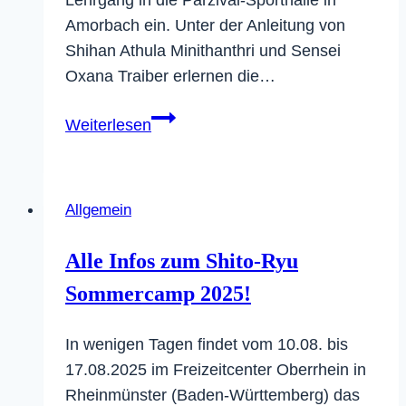
Lehrgang in die Parzival-Sporthalle in
Amorbach ein. Unter der Anleitung von
Shihan Athula Minithanthri und Sensei
Oxana Traiber erlernen die…
Selbstverteidigungs-
Weiterlesen
Lehrgang
in
Amorbach
Allgemein
am
28.
Alle Infos zum Shito-Ryu
März
Sommercamp 2025!
2026
In wenigen Tagen findet vom 10.08. bis
17.08.2025 im Freizeitcenter Oberrhein in
Rheinmünster (Baden-Württemberg) das