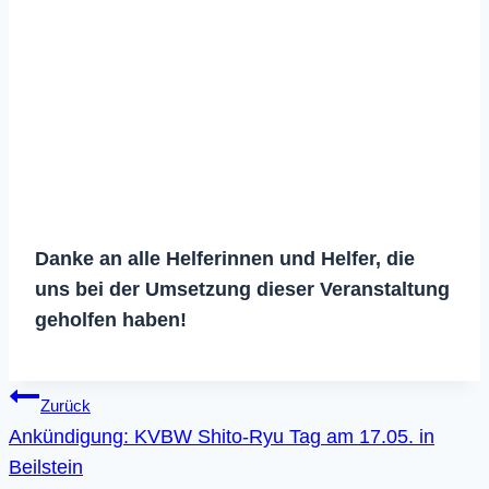
Danke an alle Helferinnen und Helfer, die
uns bei der Umsetzung dieser Veranstaltung
geholfen haben!
Beitragsnavigation
Zurück
Ankündigung: KVBW Shito-Ryu Tag am 17.05. in
Beilstein