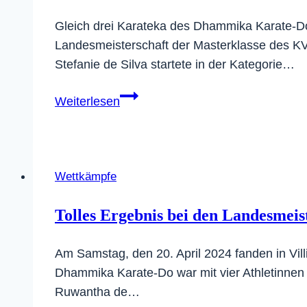
Gleich drei Karateka des Dhammika Karate-Do
Landesmeisterschaft der Masterklasse des KVB
Stefanie de Silva startete in der Kategorie…
Nachtrag:
Weiterlesen
3x
Gold
bei
der
Wettkämpfe
Offenen
Landesmeisterschaft
Tolles Ergebnis bei den Landesmeis
der
Masterklasse
Am Samstag, den 20. April 2024 fanden in Vil
Dhammika Karate-Do war mit vier Athletinnen 
Ruwantha de…