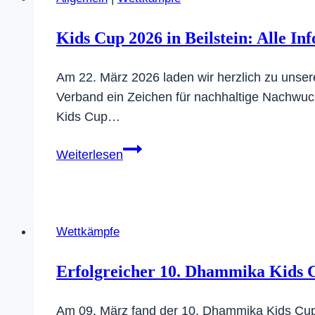
und
Schüler
Kids Cup 2026 in Beilstein: Alle Inf
Am 22. März 2026 laden wir herzlich zu unsere
Verband ein Zeichen für nachhaltige Nachwu
Kids Cup…
Kids
Weiterlesen
Cup
2026
in
Beilstein:
Wettkämpfe
Alle
Infos
Erfolgreicher 10. Dhammika Kids 
Am 09. März fand der 10. Dhammika Kids Cup i