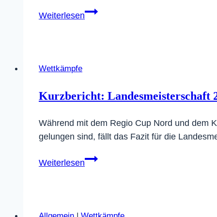
Tolles
Weiterlesen
Ergebnis
bei
den
Landesmeisterschaften
Wettkämpfe
in
Villingen-
Kurzbericht: Landesmeisterschaft 
Schwenningen
Während mit dem Regio Cup Nord und dem Kos
gelungen sind, fällt das Fazit für die Land
Kurzbericht:
Weiterlesen
Landesmeisterschaft
2023
der
Kinder
Allgemein
|
Wettkämpfe