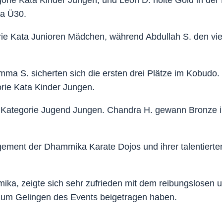
rie Kata Kinder Jungen, und Leon D. holte Gold in der
ta Ü30.
ie Kata Junioren Mädchen, während Abdullah S. den vier
mma S. sicherten sich die ersten drei Plätze im Kobudo
orie Kata Kinder Jungen.
r Kategorie Jugend Jungen. Chandra H. gewann Bronze i
ement der Dhammika Karate Dojos und ihrer talentierte
ika, zeigte sich sehr zufrieden mit dem reibungslosen 
 zum Gelingen des Events beigetragen haben.