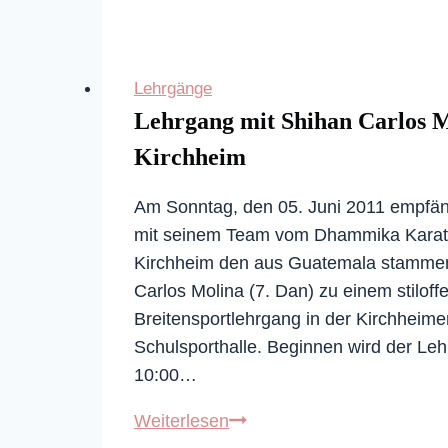
KVBW
Shito-
Ryu
Lehrgänge
Tag
Lehrgang mit Shihan Carlos M
2024
Kirchheim
Am Sonntag, den 05. Juni 2011 empfäng
mit seinem Team vom Dhammika Karat
Kirchheim den aus Guatemala stamme
Carlos Molina (7. Dan) zu einem stiloff
Breitensportlehrgang in der Kirchheime
Schulsporthalle. Beginnen wird der Le
10:00…
Lehrgang
Weiterlesen