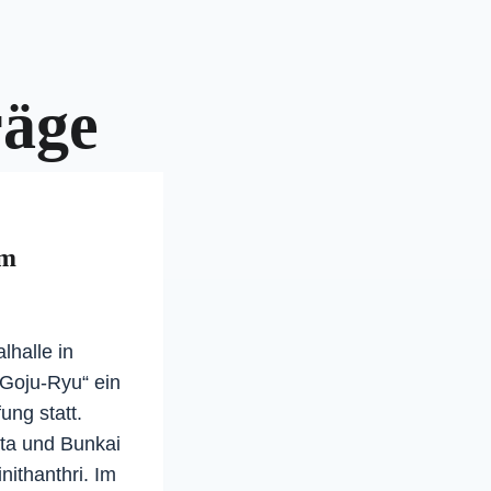
tion
räge
am
lhalle in
t Goju-Ryu“ ein
ng statt.
ata und Bunkai
nithanthri. Im