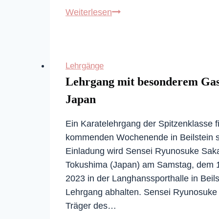
Ankündigung:
Weiterlesen
BKB
Shito-
Ryu
Lehrgänge
Tag
Lehrgang mit besonderem Gas
2025
in
Japan
Amorbach
Ein Karatelehrgang der Spitzenklasse f
kommenden Wochenende in Beilstein st
Einladung wird Sensei Ryunosuke Sak
Tokushima (Japan) am Samstag, dem 1
2023 in der Langhanssporthalle in Beils
Lehrgang abhalten. Sensei Ryunosuke
Träger des…