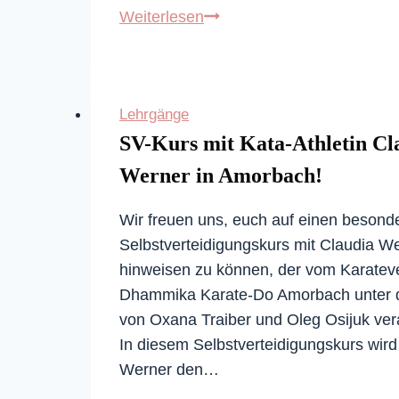
Lehrgang
Weiterlesen
mit
besonderem
Gast
Lehrgänge
aus
SV-Kurs mit Kata-Athletin Cl
Japan
Werner in Amorbach!
Wir freuen uns, euch auf einen besond
Selbstverteidigungskurs mit Claudia W
hinweisen zu können, der vom Karatev
Dhammika Karate-Do Amorbach unter d
von Oxana Traiber und Oleg Osijuk vera
In diesem Selbstverteidigungskurs wird
Werner den…