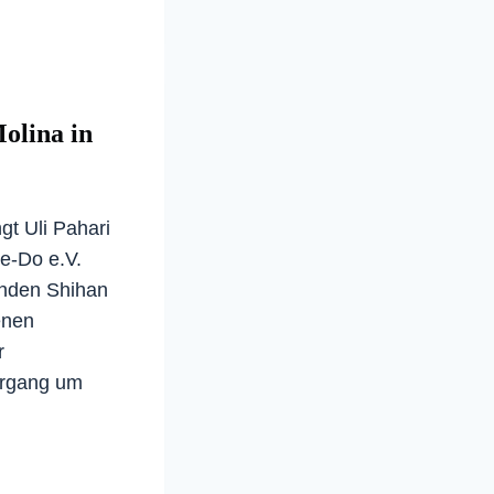
olina in
t Uli Pahari
e-Do e.V.
nden Shihan
enen
r
hrgang um