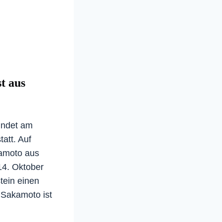
t aus
indet am
att. Auf
amoto aus
4. Oktober
tein einen
 Sakamoto ist