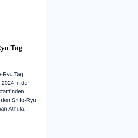
yu Tag
o-Ryu Tag
 2024 in der
tattfinden
n den Shito-Ryu
han Athula,