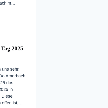
Joachim…
 Tag 2025
 uns sehr,
-Do Amorbach
025 des
2025 in
! Diese
n offen ist,…