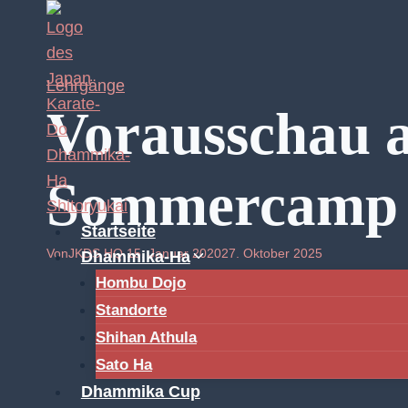
Zum
Inhalt
springen
Lehrgänge
Vorausschau a
Sommercamp 
Startseite
Von
JKDS HQ
15. Januar 2020
27. Oktober 2025
Dhammika-Ha
Hombu Dojo
Standorte
Shihan Athula
Sato Ha
Dhammika Cup