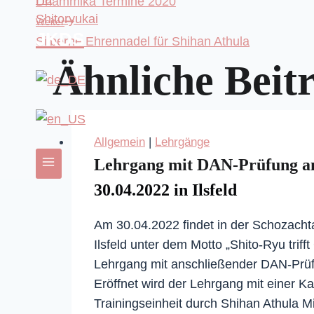
Beitragsnaviga
Dhammika Termine 2020
Weiter
JKDS
Silberne Ehrennadel für Shihan Athula
Ähnliche Beit
Allgemein
|
Lehrgänge
Lehrgang mit DAN-Prüfung 
30.04.2022 in Ilsfeld
Am 30.04.2022 findet in der Schozachta
Ilsfeld unter dem Motto „Shito-Ryu triff
Lehrgang mit anschließender DAN-Prüfu
Eröffnet wird der Lehrgang mit einer K
Trainingseinheit durch Shihan Athula Mi