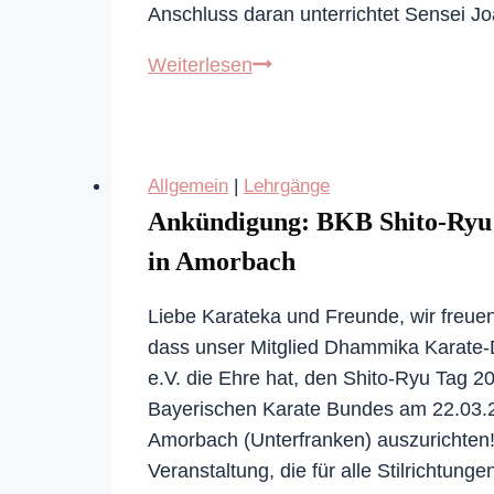
Anschluss daran unterrichtet Sensei 
Lehrgang
Weiterlesen
mit
DAN-
Prüfung
Allgemein
|
Lehrgänge
am
Ankündigung: BKB Shito-Ryu
30.04.2022
in
in Amorbach
Ilsfeld
Liebe Karateka und Freunde, wir freuen
dass unser Mitglied Dhammika Karate
e.V. die Ehre hat, den Shito-Ryu Tag 2
Bayerischen Karate Bundes am 22.03.
Amorbach (Unterfranken) auszurichten
Veranstaltung, die für alle Stilrichtunge