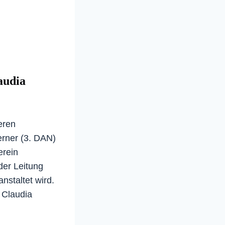
audia
eren
erner (3. DAN)
erein
er Leitung
nstaltet wird.
 Claudia