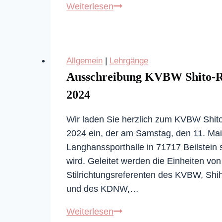
SV-
Weiterlesen
Kurs
mit
Kata-
Allgemein
|
Lehrgänge
Athletin
Ausschreibung KVBW Shito-R
Claudia
Werner
2024
in
Amorbach!
Wir laden Sie herzlich zum KVBW Shit
2024 ein, der am Samstag, den 11. Mai
Langhanssporthalle in 71717 Beilstein s
wird. Geleitet werden die Einheiten vo
Stilrichtungsreferenten des KVBW, Shi
und des KDNW,…
Ausschreibung
Weiterlesen