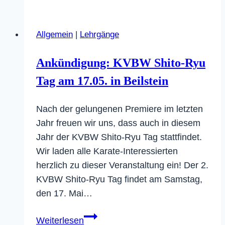
mit
Kata-
Allgemein
|
Lehrgänge
Athletin
Claudia
Ankündigung: KVBW Shito-Ryu
Werner
Tag am 17.05. in Beilstein
in
Amorbach!
Nach der gelungenen Premiere im letzten
Jahr freuen wir uns, dass auch in diesem
Jahr der KVBW Shito-Ryu Tag stattfindet.
Wir laden alle Karate-Interessierten
herzlich zu dieser Veranstaltung ein! Der 2.
KVBW Shito-Ryu Tag findet am Samstag,
den 17. Mai…
Ankündigung:
Weiterlesen