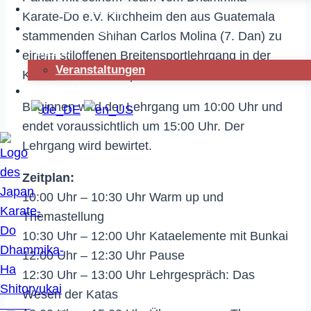
Dhammika Cup
Karate-Do e.V. Kirchheim den aus Guatemala
Sommercamp
stammenden Shihan Carlos Molina (7. Dan) zu
News
einem stiloffenen Breitensportlehrgang in der
Veranstaltungen
Kirchheimer Schulsporthalle.
Kontakt
Beginnen wird der Lehrgang um 10:00 Uhr und
endet voraussichtlich um 15:00 Uhr. Der
Lehrgang wird bewirtet.
Zeitplan:
10:00 Uhr – 10:30 Uhr Warm up und
Themastellung
10:30 Uhr – 12:00 Uhr Kataelemente mit Bunkai
12:00 Uhr – 12:30 Uhr Pause
12:30 Uhr – 13:00 Uhr Lehrgespräch: Das
Wesen der Katas
JKDS