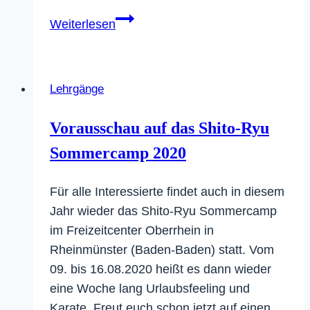
Soke
Weiterlesen
Yoshiaki
Sato
kehrt
Lehrgänge
nach
Deutschland
Vorausschau auf das Shito-Ryu
zurück
Sommercamp 2020
Für alle Interessierte findet auch in diesem
Jahr wieder das Shito-Ryu Sommercamp
im Freizeitcenter Oberrhein in
Rheinmünster (Baden-Baden) statt. Vom
09. bis 16.08.2020 heißt es dann wieder
eine Woche lang Urlaubsfeeling und
Karate. Freut euch schon jetzt auf einen