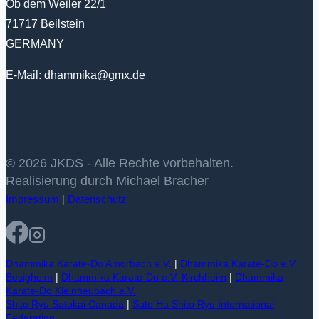
Ob dem Weiler 22/1
71717 Beilstein
GERMANY
E-Mail: dhammika@gmx.de
© 2026 JKDS - Alle Rechte vorbehalten.
Realisierung durch Michael Bracher
Impressum
|
Datenschutz
Dhammika Karate-Do Amorbach e.V.
|
Dhammika Karate-Do e.V.
Besigheim
|
Dhammika Karate-Do e.V. Kirchheim
|
Dhammika
Karate-Do Kleinheubach e.V.
Shito Ryu Satokai Canada
|
Sato Ha Shito Ryu International
Federation