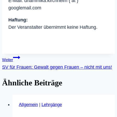
E-Mail: dhammika.kirchheim { ät }
googlemail.com
Haftung:
Der Veranstalter übernimmt keine Haftung.
Beitragsnavigation
Weiter
SV für Frauen: Gewalt gegen Frauen – nicht mit uns!
Ähnliche Beiträge
Allgemein
|
Lehrgänge