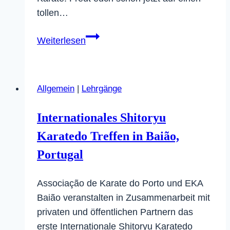
tollen…
Vorausschau
Weiterlesen
auf
das
Shito-
Allgemein
|
Lehrgänge
Ryu
Sommercamp
Internationales Shitoryu
2020
Karatedo Treffen in Baião,
Portugal
Associação de Karate do Porto und EKA
Baião veranstalten in Zusammenarbeit mit
privaten und öffentlichen Partnern das
erste Internationale Shitoryu Karatedo