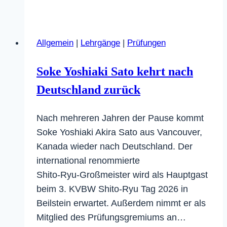
KVBW
Shito-
Ryu
Allgemein
|
Lehrgänge
|
Prüfungen
Tag
am
Soke Yoshiaki Sato kehrt nach
17.05.
Deutschland zurück
in
Beilstein
Nach mehreren Jahren der Pause kommt
Soke Yoshiaki Akira Sato aus Vancouver,
Kanada wieder nach Deutschland. Der
international renommierte
Shito‑Ryu‑Großmeister wird als Hauptgast
beim 3. KVBW Shito‑Ryu Tag 2026 in
Beilstein erwartet. Außerdem nimmt er als
Mitglied des Prüfungsgremiums an…