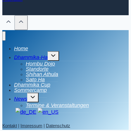
Home
Untermenü
Dhammika-Ha
umschalten
Hombu Dojo
Standorte
Shihan Athula
Sato Ha
Dhammika Cup
Sommercamp
Untermenü
News
umschalten
Termine & Veranstaltungen
Kontakt
|
Impressum
|
Datenschutz